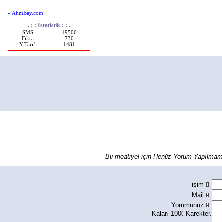
« AhmBay.com
. : : İstatistik : : .
SMS:
19506
Fıkra:
730
Y.Tarifi:
1481
Bu meatiyel için Henüz Yorum Yapılmamı
isim
Mail
Yorumunuz
Kalan
Karekter.