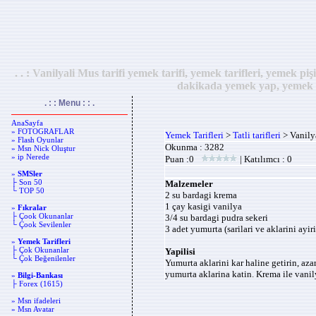
. . : Vanilyali Mus tarifi yemek tarifi, yemek tarifleri, yemek 
dakikada yemek yap, yemek y
. : : Menu : : .
AnaSayfa
» FOTOGRAFLAR
Yemek Tarifleri
>
Tatli tarifleri
> Vanilya
» Flash Oyunlar
Okunma : 3282
» Msn Nick Oluştur
» ip Nerede
Puan :0
| Katılımcı : 0
»
SMSler
├ Son 50
Malzemeler
└ TOP 50
2 su bardagi krema
1 çay kasigi vanilya
»
Fıkralar
├ Çook Okunanlar
3/4 su bardagi pudra sekeri
└ Çook Sevilenler
3 adet yumurta (sarilari ve aklarini ayir
»
Yemek Tarifleri
├ Çok Okunanlar
Yapilisi
└ Çok Beğenilenler
Yumurta aklarini kar haline getirin, azar
yumurta aklarina katin. Krema ile vanil
»
Bilgi-Bankası
├ Forex (1615)
» Msn ifadeleri
» Msn Avatar