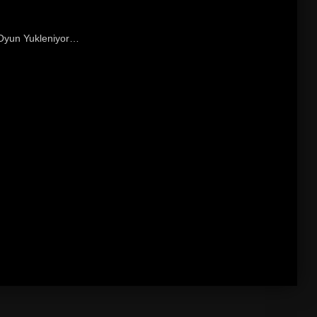
Oyun Yukleniyor…