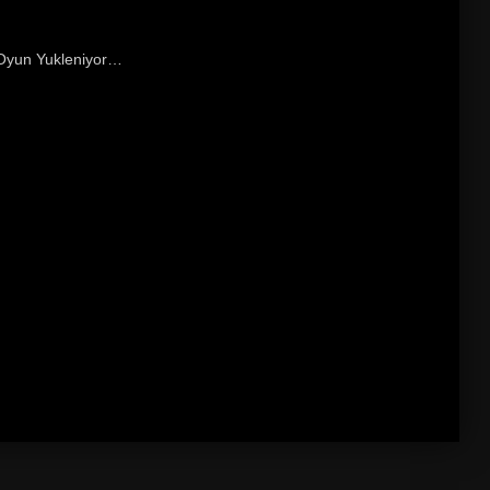
Oyun Yukleniyor…