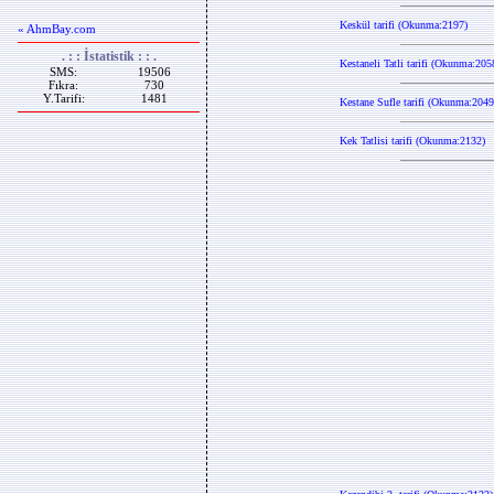
Keskül tarifi (Okunma:2197)
« AhmBay.com
. : : İstatistik : : .
Kestaneli Tatli tarifi (Okunma:205
SMS:
19506
Fıkra:
730
Y.Tarifi:
1481
Kestane Sufle tarifi (Okunma:2049
Kek Tatlisi tarifi (Okunma:2132)