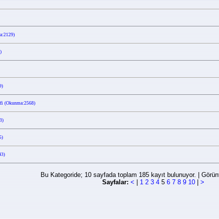
a:2129)
)
9)
ifi (Okunma:2568)
3)
5)
43)
Bu Kategoride; 10 sayfada toplam 185 kayıt bulunuyor. | Görün
Sayfalar:
<
|
1
2
3
4
5
6
7
8
9
10
|
>