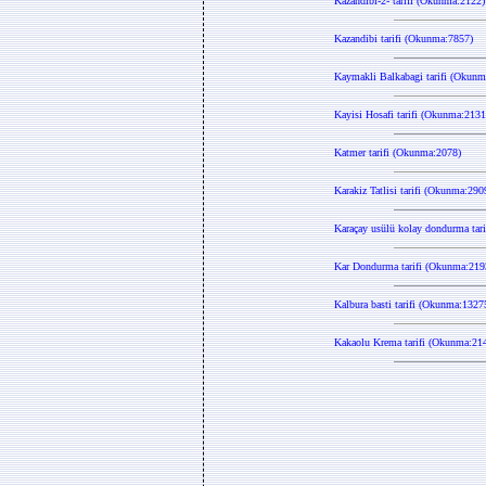
Kazandibi-2- tarifi (Okunma:2122)
Kazandibi tarifi (Okunma:7857)
Kaymakli Balkabagi tarifi (Okunm
Kayisi Hosafi tarifi (Okunma:2131
Katmer tarifi (Okunma:2078)
Karakiz Tatlisi tarifi (Okunma:290
Karaçay usülü kolay dondurma tar
Kar Dondurma tarifi (Okunma:219
Kalbura basti tarifi (Okunma:1327
Kakaolu Krema tarifi (Okunma:21