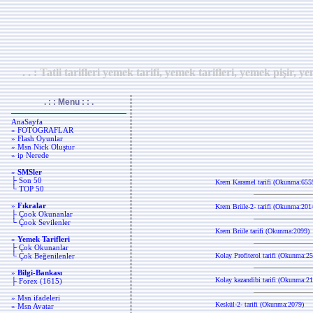
. . : Tatli tarifleri yemek tarifi, yemek tarifleri, yemek pi
. : : Menu : : .
AnaSayfa
» FOTOGRAFLAR
» Flash Oyunlar
» Msn Nick Oluştur
» ip Nerede
»
SMSler
├ Son 50
Krem Karamel tarifi (Okunma:655
└ TOP 50
»
Fıkralar
Krem Brüle-2- tarifi (Okunma:201
├ Çook Okunanlar
└ Çook Sevilenler
Krem Brüle tarifi (Okunma:2099)
»
Yemek Tarifleri
├ Çok Okunanlar
└ Çok Beğenilenler
Kolay Profiterol tarifi (Okunma:2
»
Bilgi-Bankası
Kolay kazandibi tarifi (Okunma:21
├ Forex (1615)
» Msn ifadeleri
Keskül-2- tarifi (Okunma:2079)
» Msn Avatar