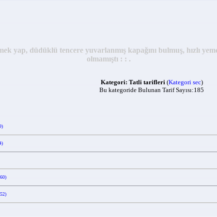
şir, yemek yap, düdüklü tencere yuvarlanmış kapağını bulmuş, hızl
olmamıştı : : .
Kategori: Tatli tarifleri
(
Kategori sec
)
Bu kategoride Bulunan Tarif Sayısı:185
9)
4)
560)
52)