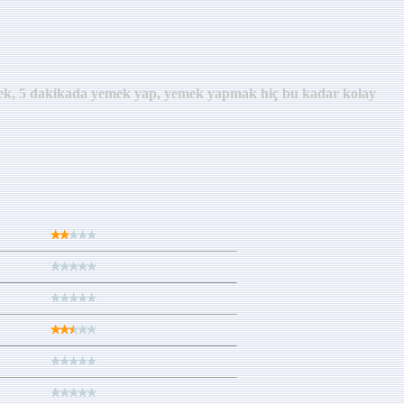
ı yemek, 5 dakikada yemek yap, yemek yapmak hiç bu kadar kolay