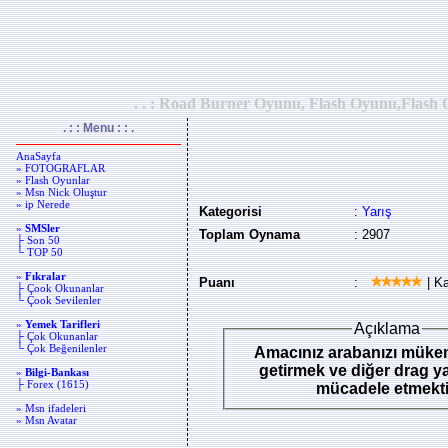
. . : Road Burner Oyunu, Flash Oyunu,Flash O
. : : Menu : : .
AnaSayfa
» FOTOGRAFLAR
» Flash Oyunlar
» Msn Nick Oluştur
» ip Nerede
Kategorisi
:
Yarış
»
SMSler
Toplam Oynama
: 2907
├ Son 50
└ TOP 50
»
Fıkralar
Puanı
:
| Ka
├ Çook Okunanlar
└ Çook Sevilenler
»
Yemek Tarifleri
Açıklama
├ Çok Okunanlar
└ Çok Beğenilenler
Amacınız arabanızı müke
getirmek ve diğer drag ya
»
Bilgi-Bankası
├ Forex (1615)
mücadele etmekti
» Msn ifadeleri
» Msn Avatar