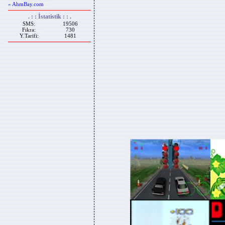
« AhmBay.com
. : : İstatistik : : .
SMS:
19506
Fıkra:
730
Y.Tarifi:
1481