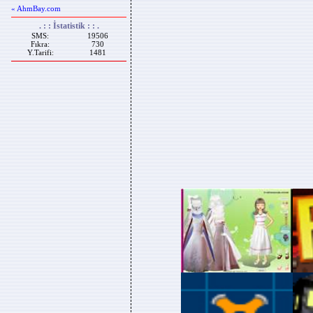
« AhmBay.com
. : : İstatistik : : .
SMS:
19506
Fıkra:
730
Y.Tarifi:
1481