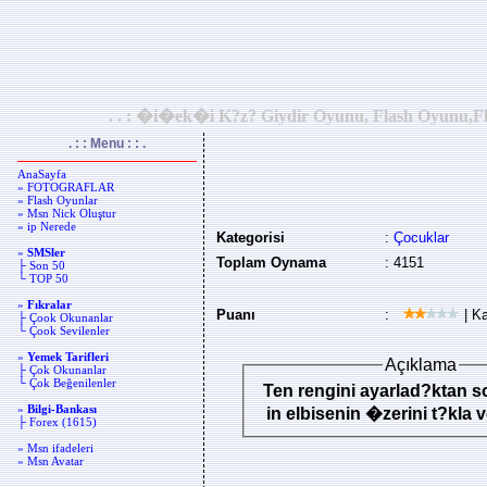
. . : �i�ek�i K?z? Giydir Oyunu, Flash Oyunu,Fla
. : : Menu : : .
AnaSayfa
» FOTOGRAFLAR
» Flash Oyunlar
» Msn Nick Oluştur
» ip Nerede
Kategorisi
:
Çocuklar
»
SMSler
Toplam Oynama
: 4151
├ Son 50
└ TOP 50
»
Fıkralar
Puanı
:
| Ka
├ Çook Okunanlar
└ Çook Sevilenler
»
Yemek Tarifleri
Açıklama
├ Çok Okunanlar
└ Çok Beğenilenler
Ten rengini ayarlad?ktan s
»
Bilgi-Bankası
in elbisenin �zerini t?kla
├ Forex (1615)
» Msn ifadeleri
» Msn Avatar