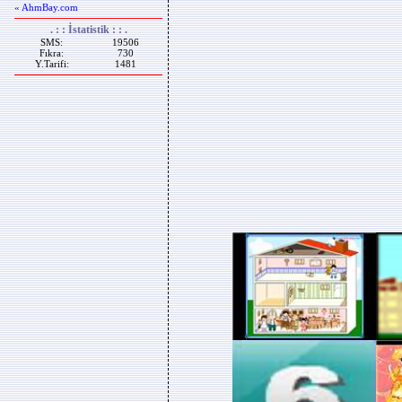
« AhmBay.com
. : : İstatistik : : .
SMS:
19506
Fıkra:
730
Y.Tarifi:
1481