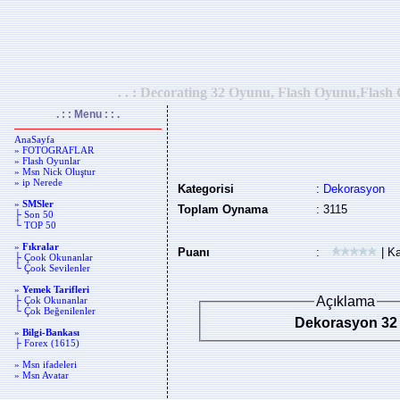
. . : Decorating 32 Oyunu, Flash Oyunu,Flash 
. : : Menu : : .
AnaSayfa
» FOTOGRAFLAR
» Flash Oyunlar
» Msn Nick Oluştur
» ip Nerede
Kategorisi
:
Dekorasyon
»
SMSler
Toplam Oynama
: 3115
├ Son 50
└ TOP 50
»
Fıkralar
Puanı
:
| Ka
├ Çook Okunanlar
└ Çook Sevilenler
»
Yemek Tarifleri
Açıklama
├ Çok Okunanlar
└ Çok Beğenilenler
Dekorasyon 32
»
Bilgi-Bankası
├ Forex (1615)
» Msn ifadeleri
» Msn Avatar