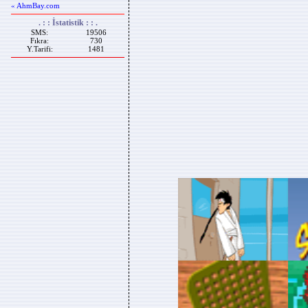
« AhmBay.com
. : : İstatistik : : .
SMS:
19506
Fıkra:
730
Y.Tarifi:
1481