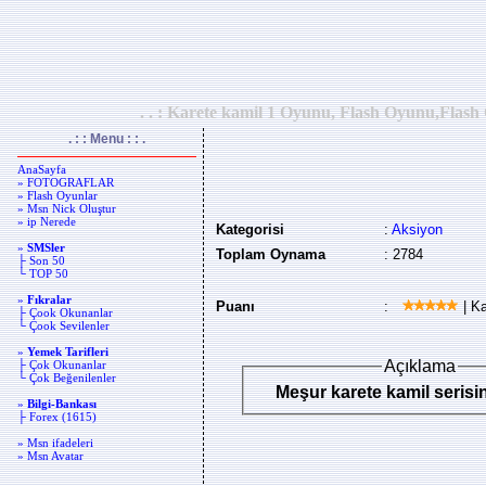
. . : Karete kamil 1 Oyunu, Flash Oyunu,Flash
. : : Menu : : .
AnaSayfa
» FOTOGRAFLAR
» Flash Oyunlar
» Msn Nick Oluştur
» ip Nerede
Kategorisi
:
Aksiyon
»
SMSler
Toplam Oynama
: 2784
├ Son 50
└ TOP 50
»
Fıkralar
Puanı
:
| Ka
├ Çook Okunanlar
└ Çook Sevilenler
»
Yemek Tarifleri
Açıklama
├ Çok Okunanlar
└ Çok Beğenilenler
Meşur karete kamil serisini
»
Bilgi-Bankası
├ Forex (1615)
» Msn ifadeleri
» Msn Avatar