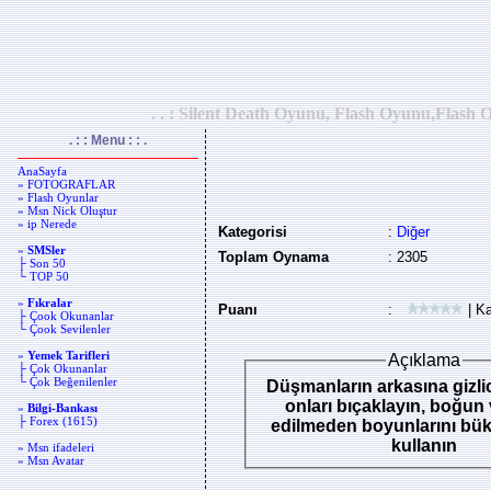
. . : Silent Death Oyunu, Flash Oyunu,Flash 
. : : Menu : : .
AnaSayfa
» FOTOGRAFLAR
» Flash Oyunlar
» Msn Nick Oluştur
» ip Nerede
Kategorisi
:
Diğer
»
SMSler
Toplam Oynama
: 2305
├ Son 50
└ TOP 50
»
Fıkralar
Puanı
:
| Ka
├ Çook Okunanlar
└ Çook Sevilenler
»
Yemek Tarifleri
Açıklama
├ Çok Okunanlar
└ Çok Beğenilenler
Düşmanların arkasına gizlic
onları bıçaklayın, boğun 
»
Bilgi-Bankası
├ Forex (1615)
edilmeden boyunlarını bük
kullanın
» Msn ifadeleri
» Msn Avatar