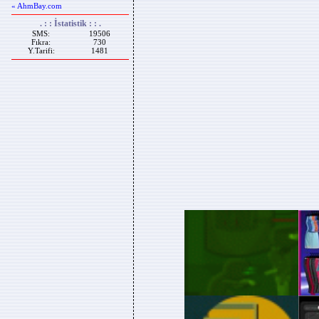
« AhmBay.com
. : : İstatistik : : .
SMS:
19506
Fıkra:
730
Y.Tarifi:
1481