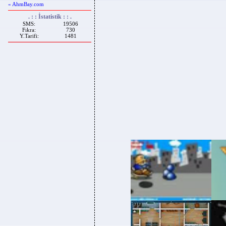
« AhmBay.com
. : : İstatistik : : .
SMS:
19506
Fıkra:
730
Y.Tarifi:
1481