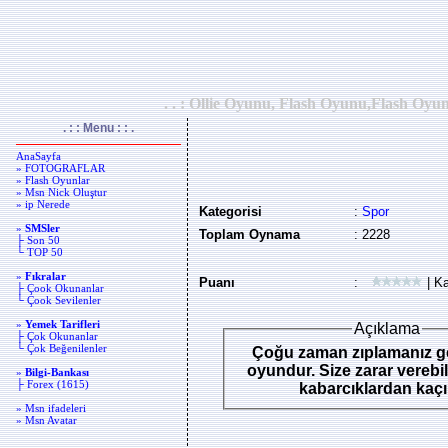
. . : Ollie Oyunu, Flash Oyunu,Flash Oyun
. : : Menu : : .
AnaSayfa
» FOTOGRAFLAR
» Flash Oyunlar
» Msn Nick Oluştur
» ip Nerede
Kategorisi
:
Spor
»
SMSler
Toplam Oynama
: 2228
├ Son 50
└ TOP 50
»
Fıkralar
Puanı
:
| Ka
├ Çook Okunanlar
└ Çook Sevilenler
»
Yemek Tarifleri
Açıklama
├ Çok Okunanlar
└ Çok Beğenilenler
Çoğu zaman zıplamanız g
oyundur. Size zarar vereb
»
Bilgi-Bankası
├ Forex (1615)
kabarcıklardan kaçı
» Msn ifadeleri
» Msn Avatar