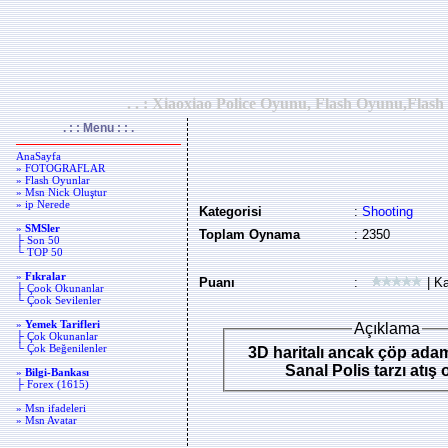
. . : Xiaoxiao Police Oyunu, Flash Oyunu,Flash
. : : Menu : : .
AnaSayfa
» FOTOGRAFLAR
» Flash Oyunlar
» Msn Nick Oluştur
» ip Nerede
Kategorisi
:
Shooting
»
SMSler
Toplam Oynama
: 2350
├ Son 50
└ TOP 50
»
Fıkralar
Puanı
:
| Ka
├ Çook Okunanlar
└ Çook Sevilenler
»
Yemek Tarifleri
Açıklama
├ Çok Okunanlar
└ Çok Beğenilenler
3D haritalı ancak çöp ada
Sanal Polis tarzı atış
»
Bilgi-Bankası
├ Forex (1615)
» Msn ifadeleri
» Msn Avatar