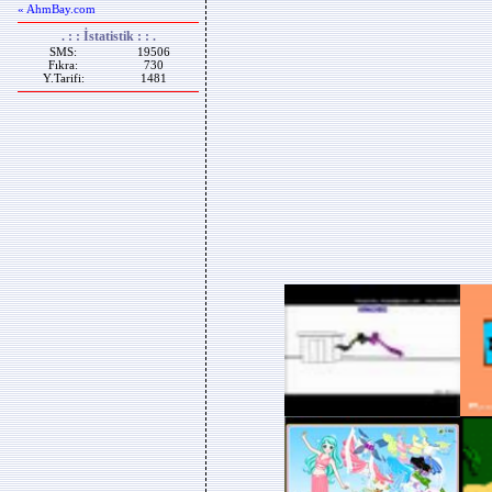
« AhmBay.com
. : : İstatistik : : .
SMS:
19506
Fıkra:
730
Y.Tarifi:
1481