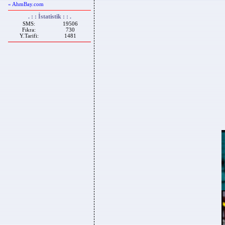
« AhmBay.com
. : : İstatistik : : .
SMS:
19506
Fıkra:
730
Y.Tarifi:
1481