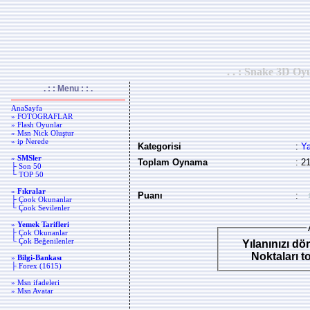
. . : Snake 3D Oy
. : : Menu : : .
AnaSayfa
» FOTOGRAFLAR
» Flash Oyunlar
» Msn Nick Oluştur
» ip Nerede
Kategorisi
:
Y
»
SMSler
Toplam Oynama
: 2
├ Son 50
└ TOP 50
»
Fıkralar
Puanı
:
├ Çook Okunanlar
└ Çook Sevilenler
»
Yemek Tarifleri
├ Çok Okunanlar
└ Çok Beğenilenler
Yılanınızı dör
Noktaları t
»
Bilgi-Bankası
├ Forex (1615)
» Msn ifadeleri
» Msn Avatar