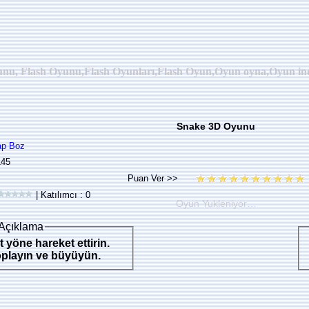
unu, Flash Oyunu,Flash Oyunları,Flash Oyun,Oyun oyna,Oyun indir
Snake 3D Oyunu
ap Boz
145
| Katılımcı : 0
Oyun Yukleniyor…
Açıklama
t yöne hareket ettirin.
oplayın ve büyüyün.