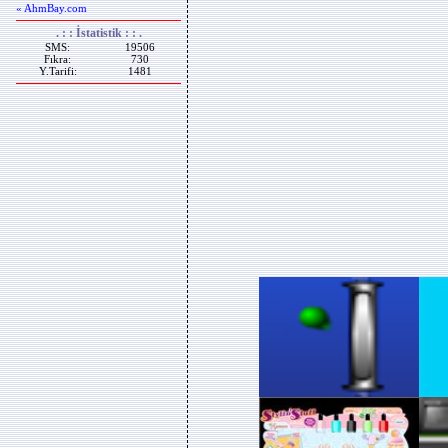
« AhmBay.com
. : : İstatistik : : .
SMS:
19506
Fıkra:
730
Y.Tarifi:
1481