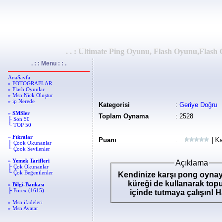
. . : Ultimate Ping Oyunu, Flash Oyunu,Flash 
. : : Menu : : .
AnaSayfa
» FOTOGRAFLAR
» Flash Oyunlar
» Msn Nick Oluştur
» ip Nerede
Kategorisi
:
Geriye Doğru
»
SMSler
Toplam Oynama
: 2528
├ Son 50
└ TOP 50
»
Fıkralar
Puanı
:
| Ka
├ Çook Okunanlar
└ Çook Sevilenler
»
Yemek Tarifleri
Açıklama
├ Çok Okunanlar
└ Çok Beğenilenler
Kendinize karşı pong oynayı
küreği de kullanarak top
»
Bilgi-Bankası
├ Forex (1615)
içinde tutmaya çalışın! H
» Msn ifadeleri
» Msn Avatar