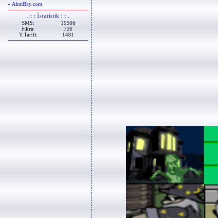
« AhmBay.com
. : : İstatistik : : .
SMS:
19506
Fıkra:
730
Y.Tarifi:
1481