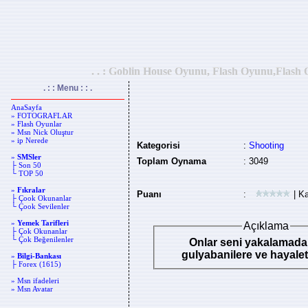
. . : Goblin House Oyunu, Flash Oyunu,Flash O
. : : Menu : : .
AnaSayfa
» FOTOGRAFLAR
» Flash Oyunlar
» Msn Nick Oluştur
» ip Nerede
Kategorisi
:
Shooting
»
SMSler
Toplam Oynama
: 3049
├ Son 50
└ TOP 50
»
Fıkralar
Puanı
:
| Ka
├ Çook Okunanlar
└ Çook Sevilenler
»
Yemek Tarifleri
Açıklama
├ Çok Okunanlar
└ Çok Beğenilenler
Onlar seni yakalamad
gulyabanilere ve hayalet
»
Bilgi-Bankası
├ Forex (1615)
» Msn ifadeleri
» Msn Avatar