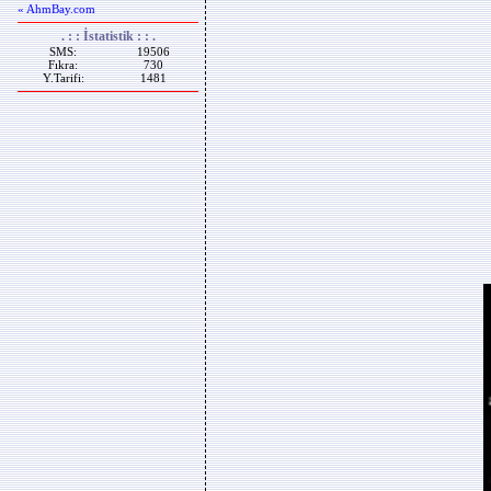
« AhmBay.com
. : : İstatistik : : .
SMS:
19506
Fıkra:
730
Y.Tarifi:
1481