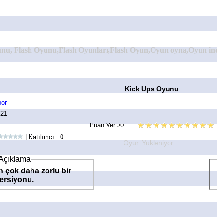
yunu, Flash Oyunu,Flash Oyunları,Flash Oyun,Oyun oyna,Oyun indir,
Kick Ups Oyunu
por
121
| Katılımcı : 0
Oyun Yukleniyor…
Açıklama
 çok daha zorlu bir
ersiyonu.