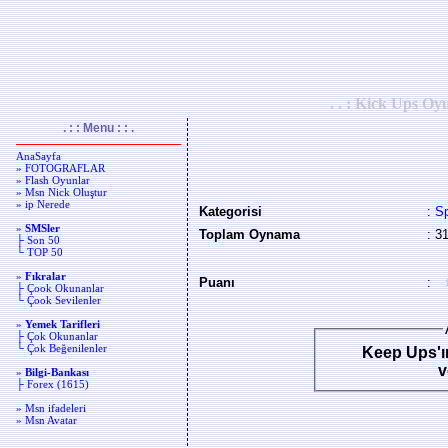
. . : Kick Ups O
. : : Menu : : .
AnaSayfa
» FOTOGRAFLAR
» Flash Oyunlar
» Msn Nick Oluştur
» ip Nerede
Kategorisi
:
S
»
SMSler
Toplam Oynama
: 3
├ Son 50
└ TOP 50
»
Fıkralar
Puanı
:
├ Çook Okunanlar
└ Çook Sevilenler
»
Yemek Tarifleri
├ Çok Okunanlar
└ Çok Beğenilenler
Keep Ups'ın
v
»
Bilgi-Bankası
├ Forex (1615)
» Msn ifadeleri
» Msn Avatar