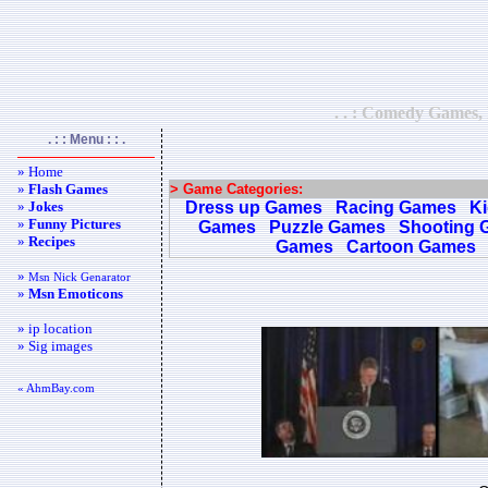
. . : Comedy Games, 
. : : Menu : : .
» Home
»
Flash Games
> Game Categories:
»
Jokes
Dress up Games
Racing Games
K
»
Funny Pictures
Games
Puzzle Games
Shooting 
»
Recipes
Games
Cartoon Games
»
Msn Nick Genarator
»
Msn Emoticons
» ip location
» Sig images
« AhmBay.com