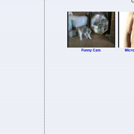
C
Funny Cats
Micro