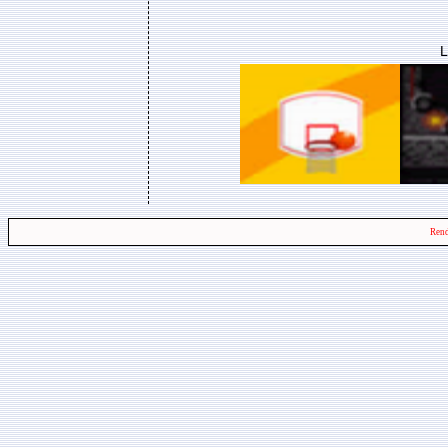
L
Rend