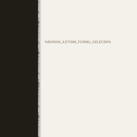
%BURAYA_ILETISIM_FORMU_GELECEK%