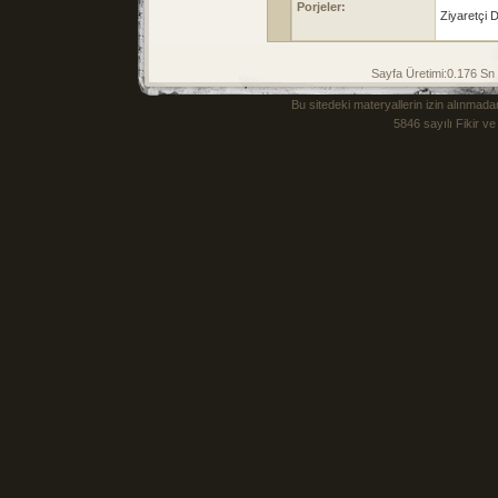
Porjeler:
Ziyaretçi D
Sayfa Üretimi:0.176 S
Bu sitedeki materyallerin izin alınm
5846 sayılı Fikir v