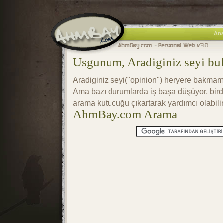
Ana
Usgunum, Aradiginiz seyi b
Aradiginiz seyi("opinion") heryere bakm
Ama bazı durumlarda iş başa düşüyor, bir
arama kutucuğu çıkartarak yardımcı olabilir
AhmBay.com Arama