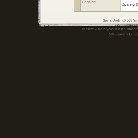
Porjeler:
Ziyaretçi D
Sayfa Üretimi:0.008 S
Bu sitedeki materyallerin izin alınm
5846 sayılı Fikir v