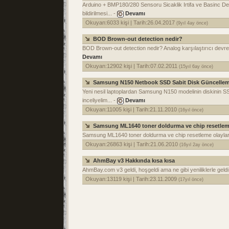
Arduino + BMP180/280 Sensoru Sicaklik Irtifa ve Basinc Dege
bildirilmesi... -
Devamı
Okuyan:6033 kişi | Tarih:26.04.2017
(9yıl 4ay önce)
BOD Brown-out detection nedir?
BOD Brown-out detection nedir? Analog karşılaştırıcı devres
Devamı
Okuyan:12902 kişi | Tarih:07.02.2011
(15yıl 6ay önce)
Samsung N150 Netbook SSD Sabit Disk Güncellem
Yeni nesil laptoplardan Samsung N150 modelinin diskinin SSD
inceliyelim... -
Devamı
Okuyan:11005 kişi | Tarih:21.11.2010
(16yıl önce)
Samsung ML1640 toner doldurma ve chip resetle
Samsung ML1640 toner doldurma ve chip resetleme olayları 
Okuyan:26863 kişi | Tarih:21.06.2010
(16yıl 2ay önce)
AhmBay v3 Hakkında kısa kısa
AhmBay.com v3 geldi, hoşgeldi ama ne gibi yeniliklerle geldi.
Okuyan:13119 kişi | Tarih:23.11.2009
(17yıl önce)