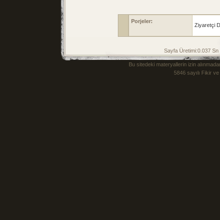
Porjeler:
Ziyaretçi D
Sayfa Üretimi:0.037 S
Bu sitedeki materyallerin izin alınm
5846 sayılı Fikir v