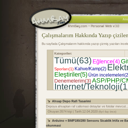
Ana
Çalışmalarım Hakkında Yazıp çizile
Bu sayfada Çalışmalarım hakkında yazıp çizmiş yazıları incelem
Kategoriler:
Tümü(63)
Gi
Eğlence(4)
Elekt
Kahve/Kamp(2)
Sporları(1)
Eleştiriler(5)
Ürün incelemeleri(2
ASP/PHP/C
Denemelerim(3)
Internet/Teknoloji(1
Ahsap Depo Rafi Tasarimi
Depoya ahsaptan raf calismasi detaylar ve fotolar mevcut..
Okuyan:3574 kişi | Tarih:12.04.2020
(6yıl 4ay önce)
Arduino + BMP180/280 Sensoru Sicaklik Irtifa ve Ba
okunmasi