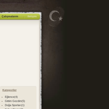
Çalışmalarım
iletişim
Kategoriler
Eğlence(4)
Gittim Gezdim(5)
Doğa Sporları(1)