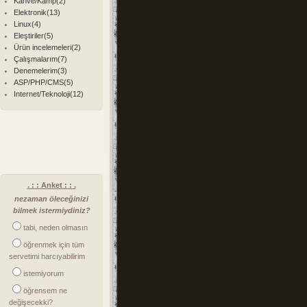
Kahve/Kamp(2)
Elektronik(13)
Linux(4)
Eleştiriler(5)
Ürün incelemeleri(2)
Çalışmalarım(7)
Denemelerim(3)
ASP/PHP/CMS(5)
Internet/Teknoloji(12)
. : : Anket : : .
nezaman öleceğinizi
bilmek istermiydiniz?
tabi, neden olmasın
öğrenmek için tüm
servetimi harcıyabilirim
istemiyorum
öğrensem ne
değişecekki?