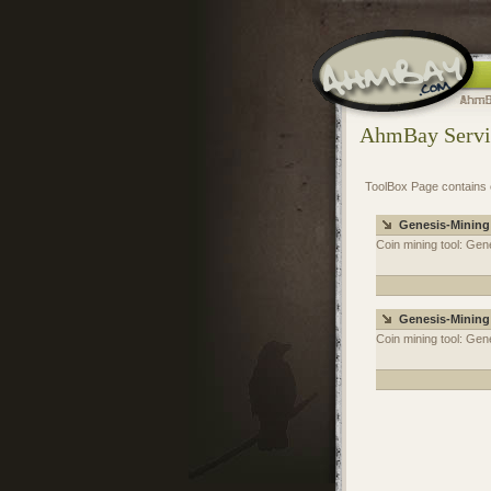
AhmBay Servi
ToolBox Page contains e
Genesis-Mining
Coin mining tool: Gen
Genesis-Mining
Coin mining tool: Gene