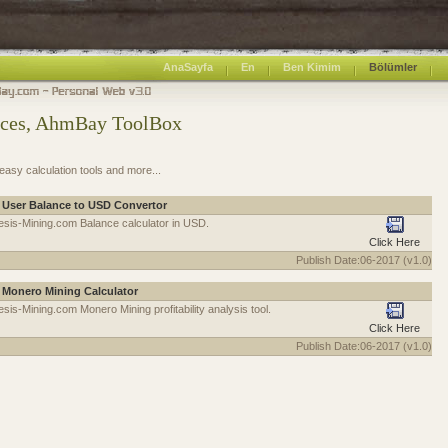
AnaSayfa
En
Ben Kimim
Bölümler
ces, AhmBay ToolBox
asy calculation tools and more...
 User Balance to USD Convertor
esis-Mining.com Balance calculator in USD.
Click Here
Publish Date:06-2017 (v1.0)
 Monero Mining Calculator
sis-Mining.com Monero Mining profitability analysis tool.
Click Here
Publish Date:06-2017 (v1.0)